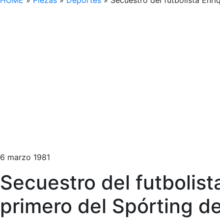
HOME
»
Piezas
»
Deportes
»
Secuestro del futbolista Enri
6 marzo 1981
Secuestro del futbolist
primero del Spórting de