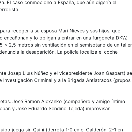
za. El caso conmocionó a España, que aún digería el
rrorista.
 para recoger a su esposa Mari Nieves y sus hijos, que
lo encañonan y lo obligan a entrar en una furgoneta DKW,
 x 2,5 metros sin ventilación en el semisótano de un taller
denuncia la desaparición. La policía localiza el coche
ente Josep Lluís Núñez y el vicepresidente Joan Gaspart) se
e Investigación Criminal y a la Brigada Antiatracos (grupos
setas
. José Ramón Alexanko (compañero y amigo íntimo
steban y José Eduardo Sendino Tejeda) improvisan
quipo juega sin Quini (derrota 1-0 en el Calderón, 2-1 en