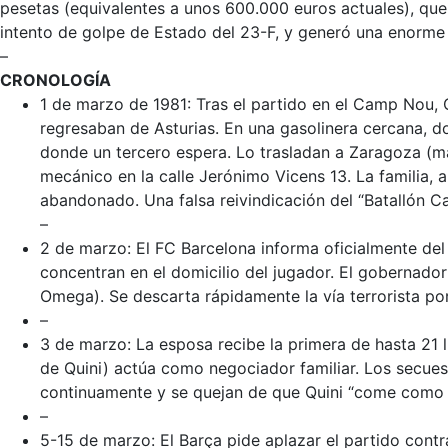
pesetas
(equivalentes a unos 600.000 euros actuales), que
intento de golpe de Estado del 23-F, y generó una enorme i
–
CRONOLOGÍA
1 de marzo de 1981
: Tras el partido en el Camp Nou, 
regresaban de Asturias. En una gasolinera cercana, d
donde un tercero espera. Lo trasladan a Zaragoza (más
mecánico en la calle Jerónimo Vicens 13. La familia, a
abandonado. Una falsa reivindicación del “Batallón Ca
–
2 de marzo
: El FC Barcelona informa oficialmente de
concentran en el domicilio del jugador. El gobernador
Omega). Se descarta rápidamente la vía terrorista po
–
3 de marzo
: La esposa recibe la primera de hasta 21
de Quini) actúa como negociador familiar. Los secues
continuamente y se quejan de que Quini “come como u
–
5-15 de marzo
: El Barça pide aplazar el partido contr