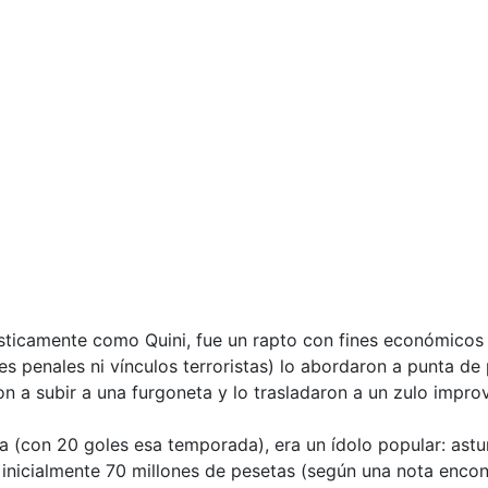
lísticamente como
Quini
, fue un rapto con fines económico
 penales ni vínculos terroristas) lo abordaron a punta de p
on a subir a una furgoneta y lo trasladaron a un zulo impr
iga (con 20 goles esa temporada), era un ídolo popular: ast
 inicialmente 70 millones de pesetas (según una nota enco