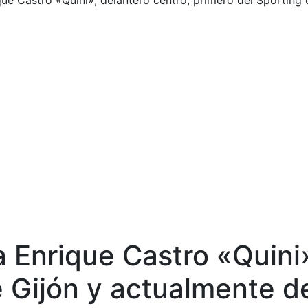
que Castro «Quini», delantero centro, primero del Spórting
a Enrique Castro «Quini
 Gijón y actualmente de