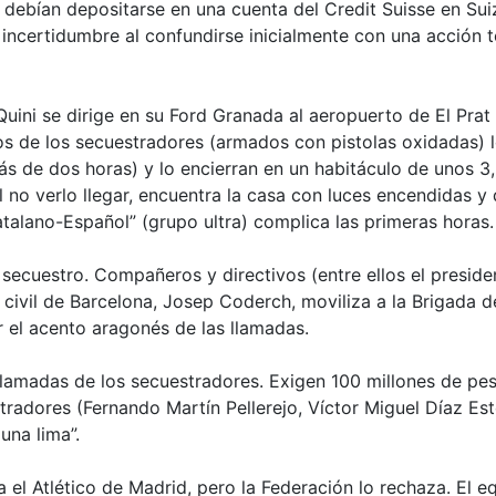
 debían depositarse en una cuenta del Credit Suisse en Sui
ncertidumbre al confundirse inicialmente con una acción te
Quini se dirige en su Ford Granada al aeropuerto de El Prat
os de los secuestradores (armados con pistolas oxidadas) 
 de dos horas) y lo encierran en un habitáculo de unos 3,5
l no verlo llegar, encuentra la casa con luces encendidas y 
talano-Español” (grupo ultra) complica las primeras horas.
l secuestro. Compañeros y directivos (entre ellos el presid
 civil de Barcelona, Josep Coderch, moviliza a la Brigada d
r el acento aragonés de las llamadas.
 llamadas de los secuestradores. Exigen
100 millones de pe
tradores (Fernando Martín Pellerejo, Víctor Miguel Díaz E
na lima”.
a el Atlético de Madrid, pero la Federación lo rechaza. El e