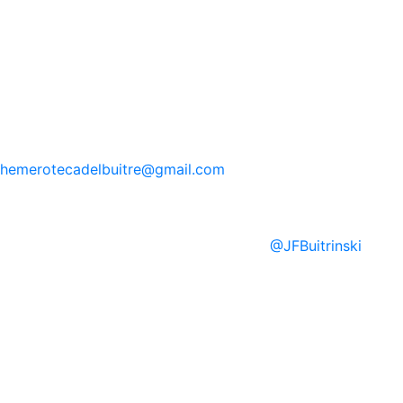
hemerotecadelbuitre
@gmail.com
@
JFBuitrinski