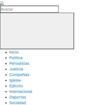
La
Hemeroteca
Buscar
del
Buitre
Inicio
Política
Periodistas
Justicia
Compañías
Iglesia
Ejército
Internacional
Deportes
Sociedad