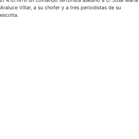
El 4.10.1976 un comando terrorista asesinó a D. José María
Araluce Villar, a su chofer y a tres periodistas de su
escolta.