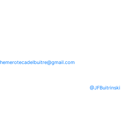
hemerotecadelbuitre
@gmail.com
@
JFBuitrinski