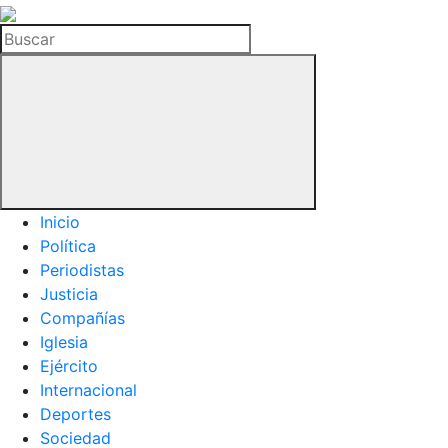
La
Hemeroteca
Buscar
del
Buitre
Inicio
Política
Periodistas
Justicia
Compañías
Iglesia
Ejército
Internacional
Deportes
Sociedad