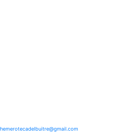
hemerotecadelbuitre
@gmail.com