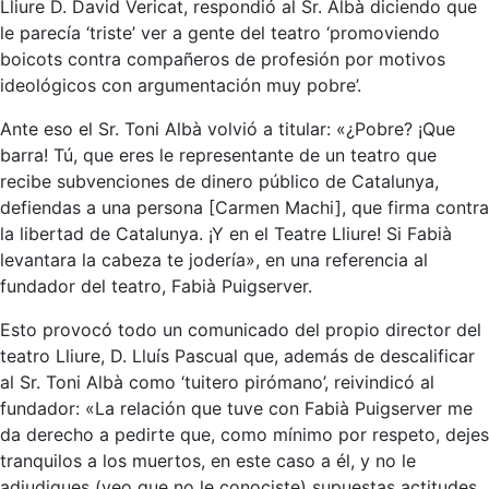
Lliure D. David Vericat, respondió al Sr. Albà diciendo que
le parecía ‘triste’ ver a gente del teatro ‘promoviendo
boicots contra compañeros de profesión por motivos
ideológicos con argumentación muy pobre’.
Ante eso el Sr. Toni Albà volvió a titular: «¿Pobre? ¡Que
barra! Tú, que eres le representante de un teatro que
recibe subvenciones de dinero público de Catalunya,
defiendas a una persona [Carmen Machi], que firma contra
la libertad de Catalunya. ¡Y en el Teatre Lliure! Si Fabià
levantara la cabeza te jodería», en una referencia al
fundador del teatro, Fabià Puigserver.
Esto provocó todo un comunicado del propio director del
teatro Lliure, D. Lluís Pascual que, además de descalificar
al Sr. Toni Albà como ‘tuitero pirómano’, reivindicó al
fundador: «La relación que tuve con Fabià Puigserver me
da derecho a pedirte que, como mínimo por respeto, dejes
tranquilos a los muertos, en este caso a él, y no le
adjudiques (veo que no le conociste) supuestas actitudes