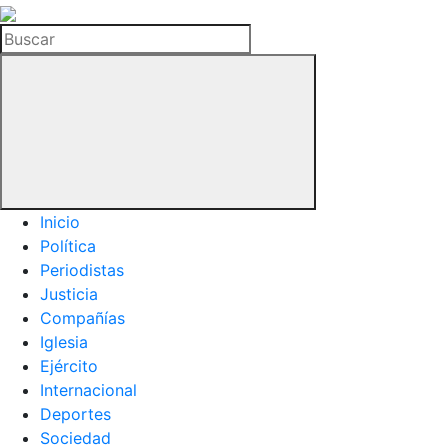
La
Hemeroteca
Buscar
del
Buitre
Inicio
Política
Periodistas
Justicia
Compañías
Iglesia
Ejército
Internacional
Deportes
Sociedad