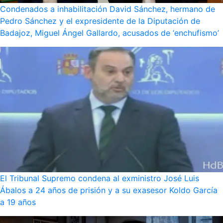
Condenados a inhabilitación David Sánchez, hermano de
Pedro Sánchez y el expresidente de la Diputación de
Badajoz, Miguel Ángel Gallardo, acusados de ‘enchufismo’
El Tribunal Supremo condena al exministro José Luis
Ábalos a 24 años de prisión y a su exasesor Koldo García
a 19 años