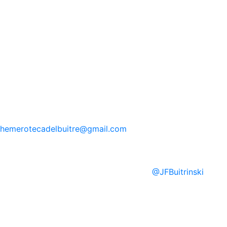
hemerotecadelbuitre
@gmail.com
@
JFBuitrinski