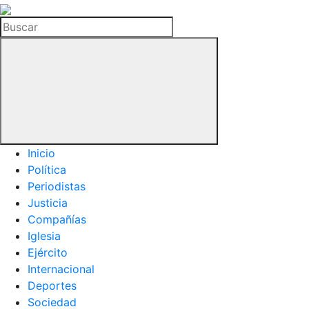
La
Hemeroteca
Buscar
del
Buitre
Inicio
Política
Periodistas
Justicia
Compañías
Iglesia
Ejército
Internacional
Deportes
Sociedad