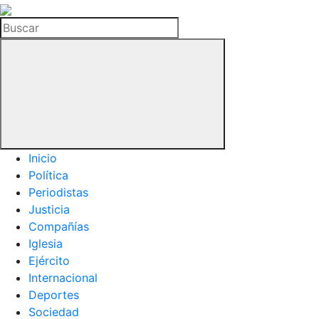
La
Hemeroteca
Buscar
del
Buitre
Inicio
Política
Periodistas
Justicia
Compañías
Iglesia
Ejército
Internacional
Deportes
Sociedad