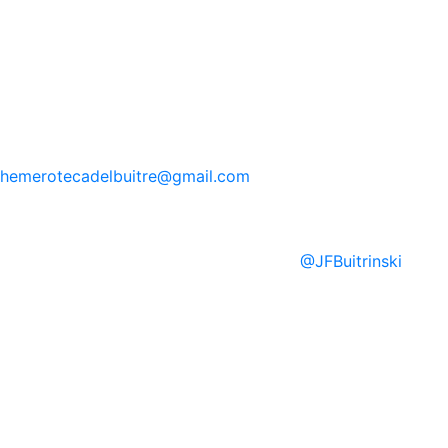
hemerotecadelbuitre
@gmail.com
@
JFBuitrinski