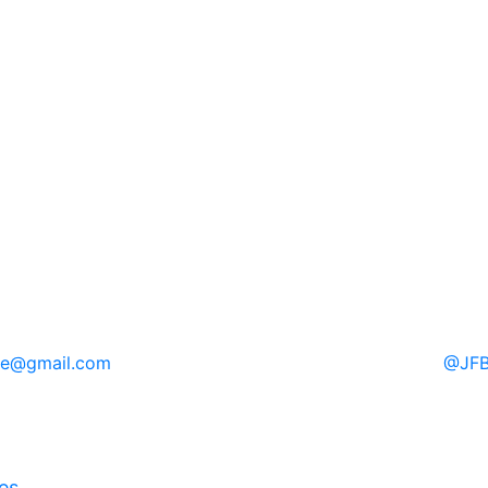
re
@gmail.com
@
JFB
ies