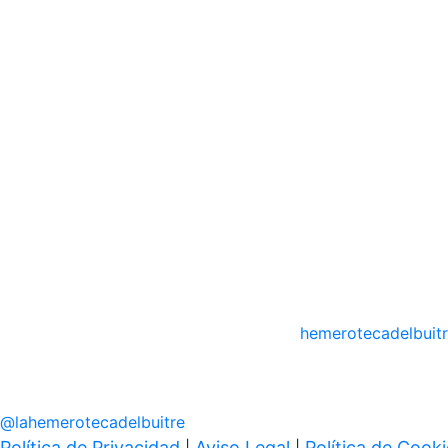
hemerotecadelbuit
@
lahemerotecadelbuitre
Política de Privacidad
Aviso Legal
Política de Cook