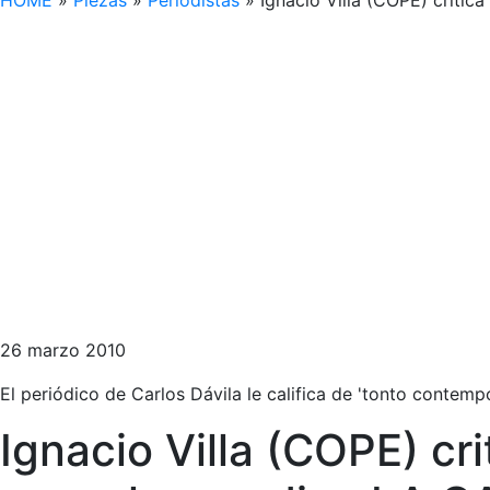
HOME
»
Piezas
»
Periodistas
»
Ignacio Villa (COPE) critic
26 marzo 2010
El periódico de Carlos Dávila le califica de 'tonto contemp
Ignacio Villa (COPE) cri