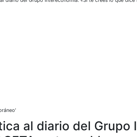
a al diario del Grupo Intereconomía: «Si te crees lo que d
oráneo'
tica al diario del Grupo