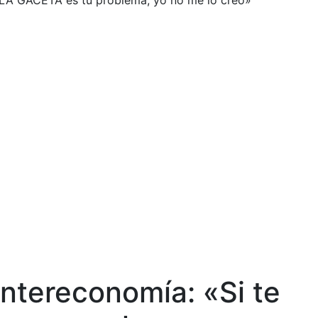
ice LA GACETA es tu problema, yo no me lo creo»
 Intereconomía: «Si te