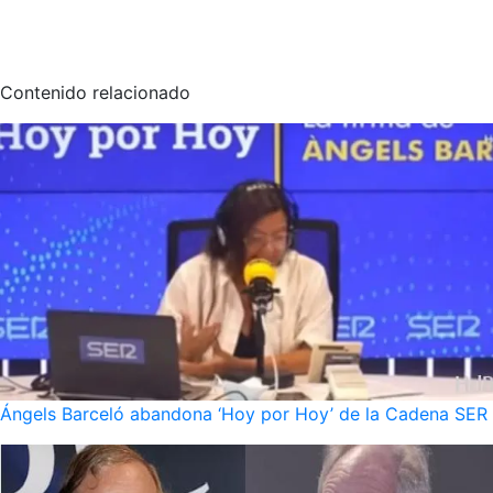
Contenido relacionado
Ángels Barceló abandona ‘Hoy por Hoy’ de la Cadena SER po