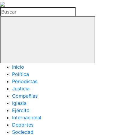
La
Hemeroteca
Buscar
del
Buitre
Inicio
Política
Periodistas
Justicia
Compañías
Iglesia
Ejército
Internacional
Deportes
Sociedad