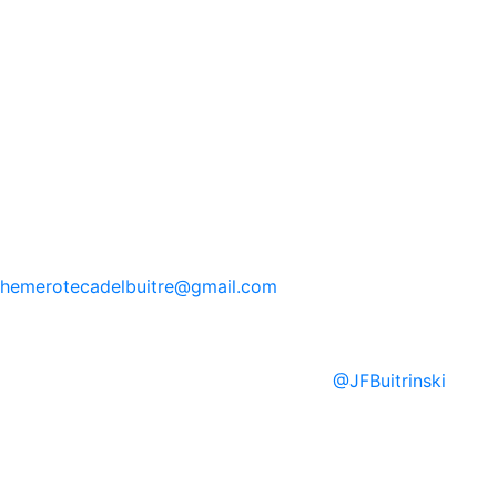
hemerotecadelbuitre
@gmail.com
@
JFBuitrinski