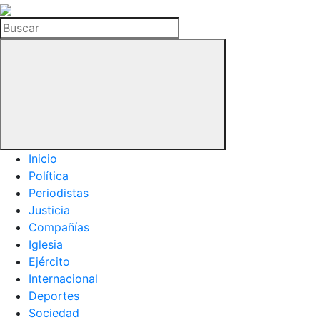
La
Hemeroteca
Buscar
del
Buitre
Inicio
Política
Periodistas
Justicia
Compañías
Iglesia
Ejército
Internacional
Deportes
Sociedad