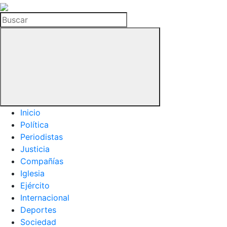
La
Hemeroteca
Buscar
del
Buitre
Inicio
Política
Periodistas
Justicia
Compañías
Iglesia
Ejército
Internacional
Deportes
Sociedad