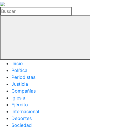
La
Hemeroteca
Buscar
del
Buitre
Inicio
Política
Periodistas
Justicia
Compañías
Iglesia
Ejército
Internacional
Deportes
Sociedad