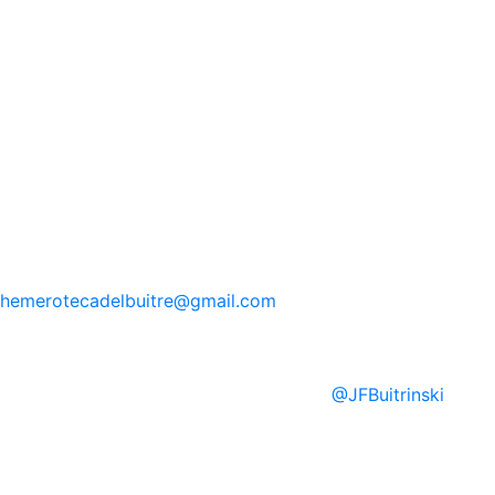
hemerotecadelbuitre
@gmail.com
@
JFBuitrinski