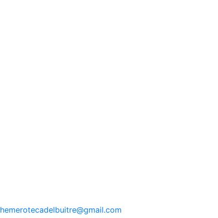
hemerotecadelbuitre
@gmail.com