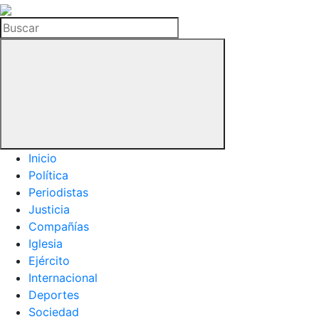
La
Hemeroteca
Buscar
del
Buitre
Inicio
Política
Periodistas
Justicia
Compañías
Iglesia
Ejército
Internacional
Deportes
Sociedad