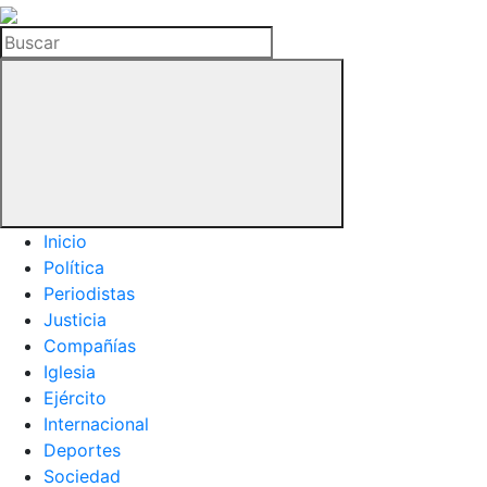
La
Hemeroteca
Buscar
del
Buitre
Inicio
Política
Periodistas
Justicia
Compañías
Iglesia
Ejército
Internacional
Deportes
Sociedad