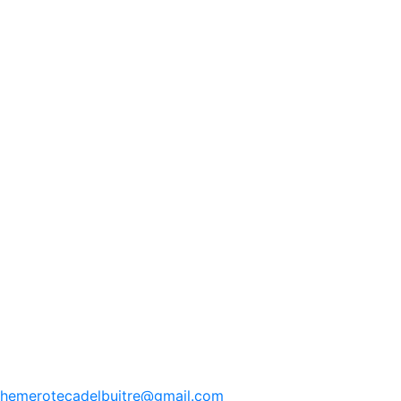
hemerotecadelbuitre
@gmail.com