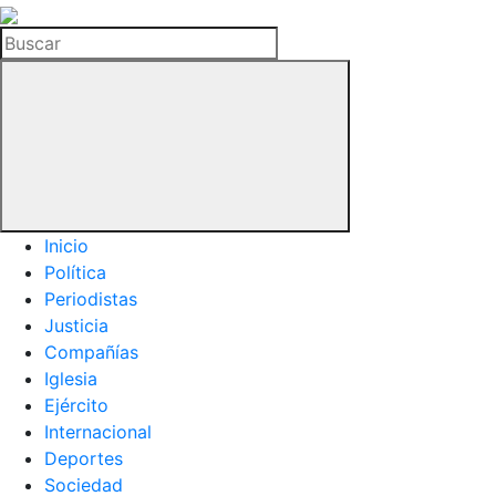
La
Hemeroteca
Buscar
del
Buitre
Inicio
Política
Periodistas
Justicia
Compañías
Iglesia
Ejército
Internacional
Deportes
Sociedad