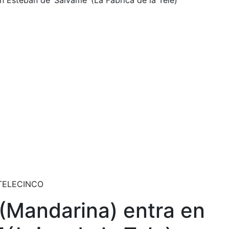
n Esteban de ‘Sálvame’ (La Fábrica de la Tele)
, TELECINCO
 (Mandarina) entra en