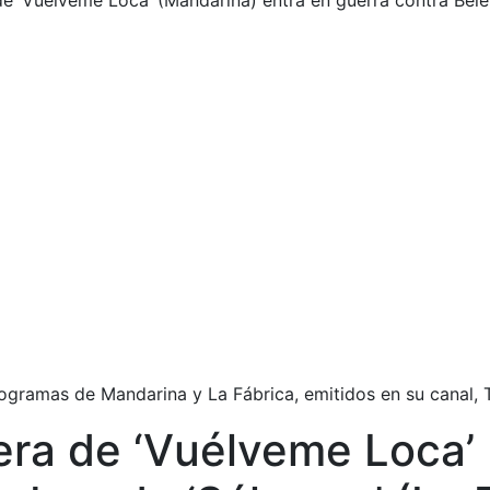
de ‘Vuélveme Loca’ (Mandarina) entra en guerra contra Belé
rogramas de Mandarina y La Fábrica, emitidos en su canal
tera de ‘Vuélveme Loca’