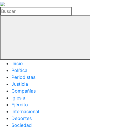
La
Hemeroteca
Buscar
del
Buitre
Inicio
Política
Periodistas
Justicia
Compañías
Iglesia
Ejército
Internacional
Deportes
Sociedad