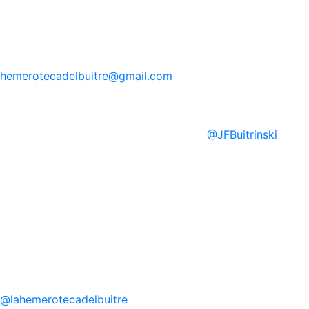
hemerotecadelbuitre
@gmail.com
@
JFBuitrinski
@
lahemerotecadelbuitre