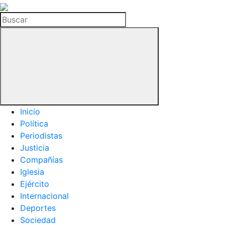
La
Hemeroteca
Buscar
del
Buitre
Inicio
Política
Periodistas
Justicia
Compañías
Iglesia
Ejército
Internacional
Deportes
Sociedad