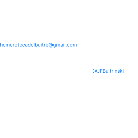
hemerotecadelbuitre
@gmail.com
@
JFBuitrinski