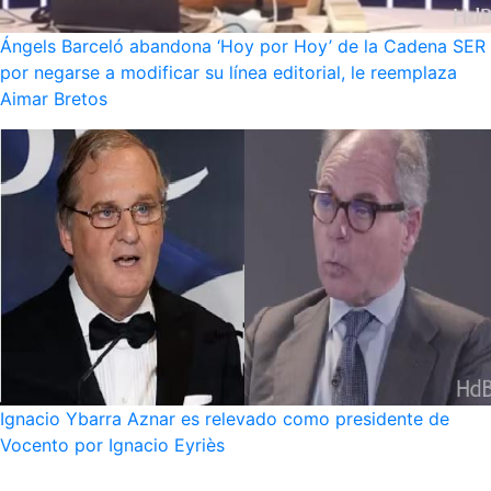
Ángels Barceló abandona ‘Hoy por Hoy’ de la Cadena SER
por negarse a modificar su línea editorial, le reemplaza
Aimar Bretos
Ignacio Ybarra Aznar es relevado como presidente de
Vocento por Ignacio Eyriès