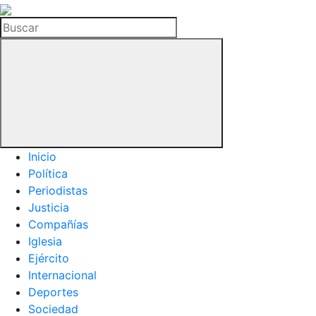
La
Hemeroteca
Buscar
del
Buitre
Inicio
Política
Periodistas
Justicia
Compañías
Iglesia
Ejército
Internacional
Deportes
Sociedad