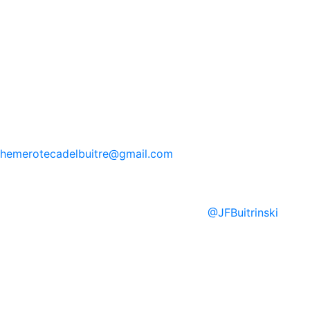
hemerotecadelbuitre
@gmail.com
@
JFBuitrinski