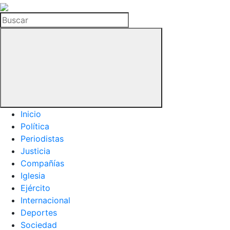
La
Hemeroteca
Buscar
del
Buitre
Inicio
Política
Periodistas
Justicia
Compañías
Iglesia
Ejército
Internacional
Deportes
Sociedad