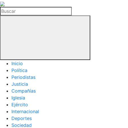
La
Hemeroteca
Buscar
del
Buitre
Inicio
Política
Periodistas
Justicia
Compañías
Iglesia
Ejército
Internacional
Deportes
Sociedad