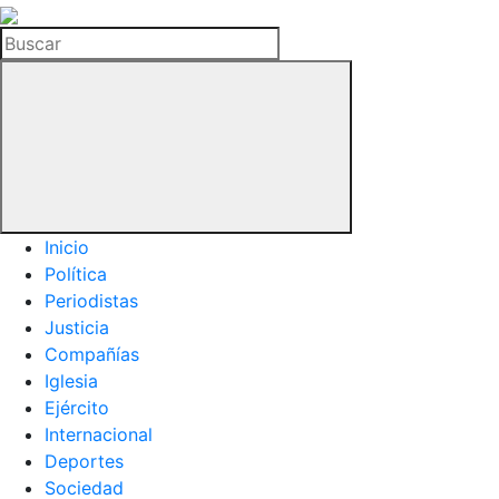
La
Hemeroteca
Buscar
del
Buitre
Inicio
Política
Periodistas
Justicia
Compañías
Iglesia
Ejército
Internacional
Deportes
Sociedad