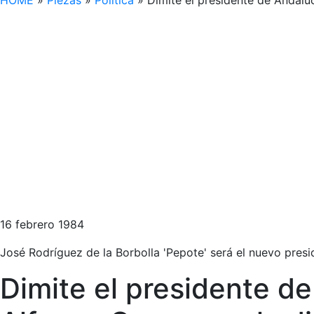
HOME
»
Piezas
»
Política
»
Dimite el presidente de Andalu
16 febrero 1984
José Rodríguez de la Borbolla 'Pepote' será el nuevo presi
Dimite el presidente d