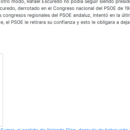
 otro modo, Rafael Escuredo no podía seguir siendo preside
curedo, derrotado en el Congreso nacional del PSOE de 1981
s congresos regionales del PSOE andaluz, intentó en la últi
 el PSOE le retirara su confianza y esto le obligara a dejar 
umar, el partido de Yolanda Dïaz, después de haber sido