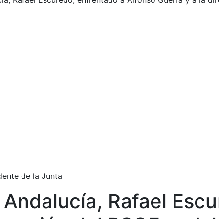
cía, Rafael Escuredo, enfrentado a Alfonso Guerra y a la d
dente de la Junta
e Andalucía, Rafael Esc