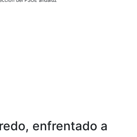
irección del PSOE andaluz
uredo, enfrentado a