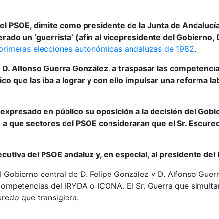
del PSOE, dimite como presidente de la Junta de Andalucí
erado un ‘guerrista’ (afín al vicepresidente del Gobierno
primeras elecciones autonómicas andaluzas de 1982
.
e, D. Alfonso Guerra González, a traspasar las competenc
o que las iba a lograr y con ello impulsar una reforma la
xpresado en público su oposición a la decisión del Gobie
evó a que sectores del PSOE consideraran que el Sr. Escu
jecutiva del PSOE andaluz y, en especial, al presidente d
l Gobierno central de D. Felipe González y D. Alfonso Guer
competencias del IRYDA o ICONA. El Sr. Guerra que simultan
uredo que transigiera.