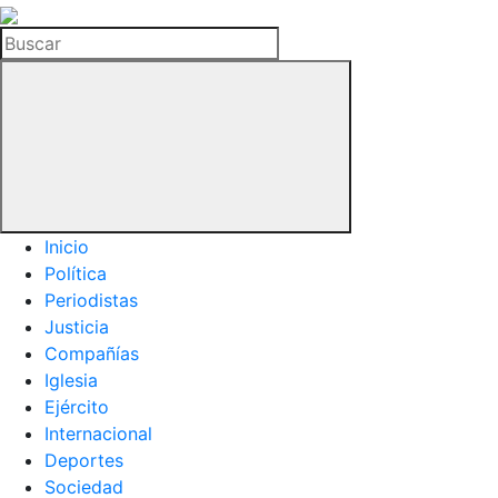
La
Hemeroteca
Buscar
del
Buitre
Inicio
Política
Periodistas
Justicia
Compañías
Iglesia
Ejército
Internacional
Deportes
Sociedad