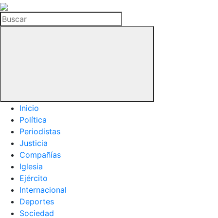
La
Hemeroteca
Buscar
del
Buitre
Inicio
Política
Periodistas
Justicia
Compañías
Iglesia
Ejército
Internacional
Deportes
Sociedad