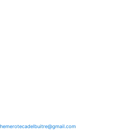
hemerotecadelbuitre
@gmail.com