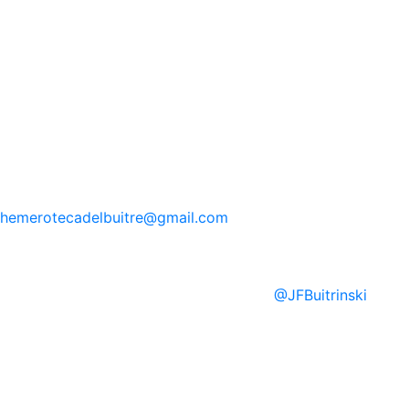
hemerotecadelbuitre
@gmail.com
@
JFBuitrinski