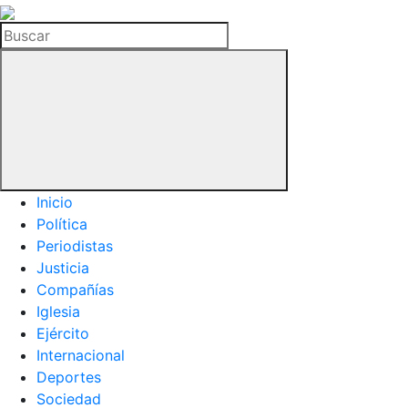
La
Hemeroteca
Buscar
del
Buitre
Inicio
Política
Periodistas
Justicia
Compañías
Iglesia
Ejército
Internacional
Deportes
Sociedad