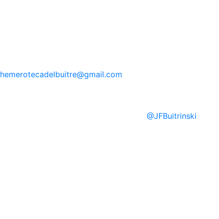
hemerotecadelbuitre
@gmail.com
@
JFBuitrinski