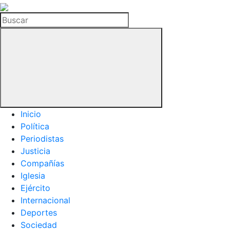
La
Hemeroteca
Buscar
del
Buitre
Inicio
Política
Periodistas
Justicia
Compañías
Iglesia
Ejército
Internacional
Deportes
Sociedad