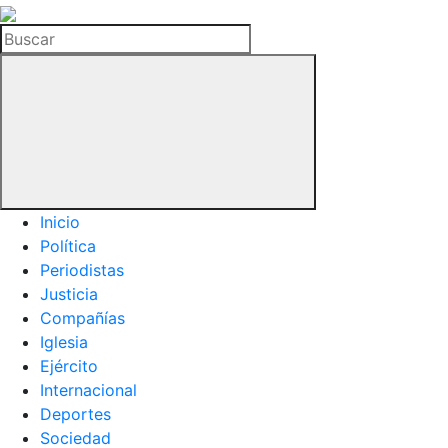
La
Hemeroteca
Buscar
del
Buitre
Inicio
Política
Periodistas
Justicia
Compañías
Iglesia
Ejército
Internacional
Deportes
Sociedad