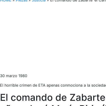
HOME
»
Piezas
»
Justicia
»
El comando de Zabarte ‘el Carn
30 marzo 1980
El horrible crimen de ETA apenas conmociona a la socieda
El comando de Zabarte ‘