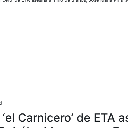
icero’ de ETA asesina al niño de 3 años, José María Piris (
d
el Carnicero’ de ETA as