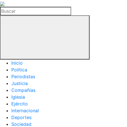
La
Hemeroteca
Buscar
del
Buitre
Inicio
Política
Periodistas
Justicia
Compañías
Iglesia
Ejército
Internacional
Deportes
Sociedad