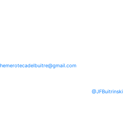
hemerotecadelbuitre
@gmail.com
@
JFBuitrinski