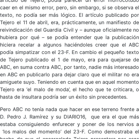
caer en el mismo error, pero, sin embargo, si se observa el
texto, no podía ser más lógico. El artículo publicado por
Tejero el 11 de abril, era, prácticamente, un manifiesto de
reivindicación del Guardia Civil y – aunque oficialmente no
hubiera por qué – se podía entender que la publicación
hiciera recelar a algunos haciéndoles creer que el ABC
podía simpatizar con el 23-F. En cambio el pequeño texto
de Tejero publicado el 1 de mayo, era para quejarse de
ABC, en suma contra ABC, por tanto, nadie más interesado
en ABC en publicarlo para dejar claro que el militar no era
amiguete suyo. Teniendo en cuenta que en aquel momento
Tejero era ‘el malo de moda’, el hecho que te criticara, o
hasta de insultara podría ser un éxito sin precedentes.
Pero ABC no tenía nada que hacer en ese terreno frente a
D. Pedro J. Ramírez y su DIARIO16, que era el que más
estaba consiguiendo enfurecer y poner de los nervios a
‘los malos del momento’ del 23-F. Como demostraba el
hecho de que el encarcelado Tejero presentara por esas