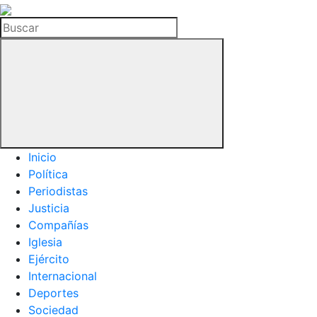
La
Hemeroteca
Buscar
del
Buitre
Inicio
Política
Periodistas
Justicia
Compañías
Iglesia
Ejército
Internacional
Deportes
Sociedad