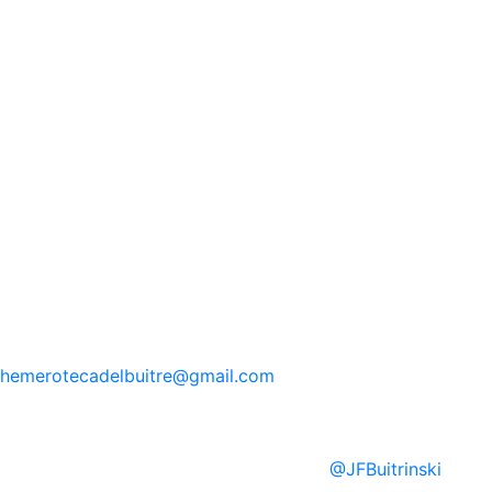
hemerotecadelbuitre
@gmail.com
@
JFBuitrinski