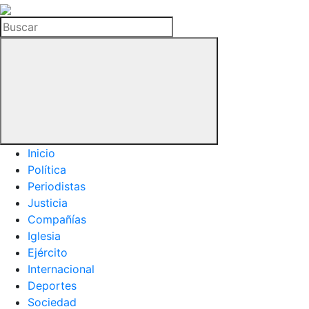
La
Hemeroteca
Buscar
del
Buitre
Inicio
Política
Periodistas
Justicia
Compañías
Iglesia
Ejército
Internacional
Deportes
Sociedad