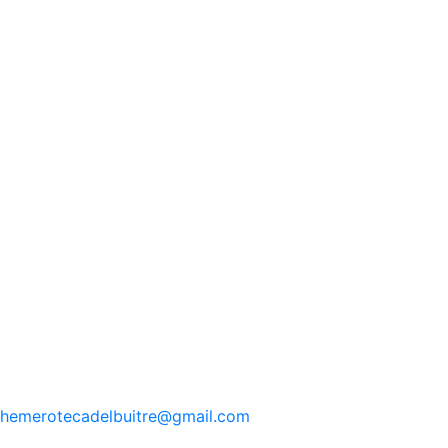
hemerotecadelbuitre
@gmail.com