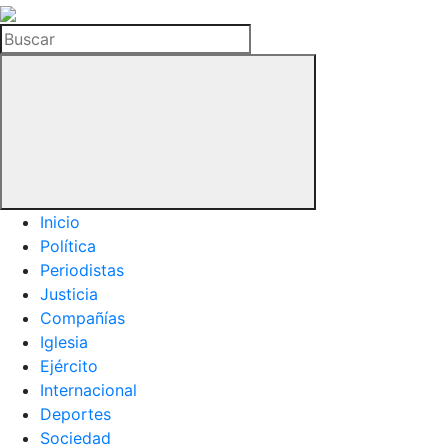
La
Hemeroteca
Buscar
del
Buitre
Inicio
Política
Periodistas
Justicia
Compañías
Iglesia
Ejército
Internacional
Deportes
Sociedad