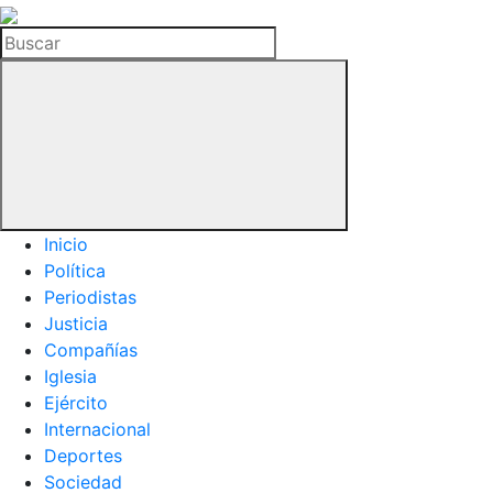
La
Hemeroteca
Buscar
del
Buitre
Inicio
Política
Periodistas
Justicia
Compañías
Iglesia
Ejército
Internacional
Deportes
Sociedad