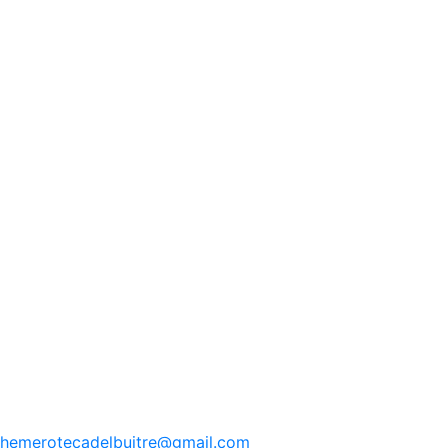
hemerotecadelbuitre
@gmail.com