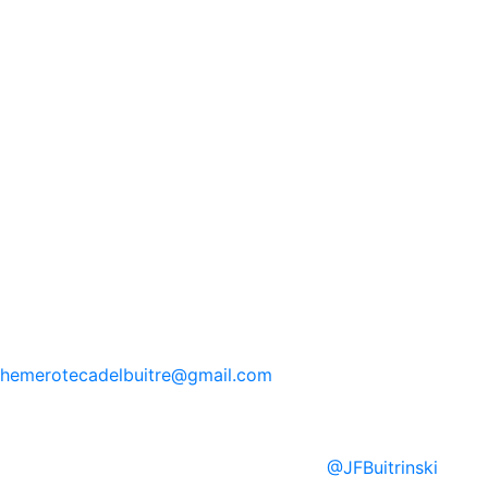
hemerotecadelbuitre
@gmail.com
@
JFBuitrinski