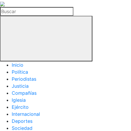
La
Hemeroteca
Buscar
del
Buitre
Inicio
Política
Periodistas
Justicia
Compañías
Iglesia
Ejército
Internacional
Deportes
Sociedad