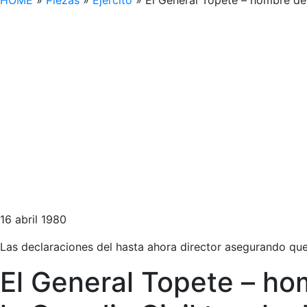
HOME
»
Piezas
»
Ejército
»
El General Topete – hombre de G
16 abril 1980
Las declaraciones del hasta ahora director asegurando que 
El General Topete – ho