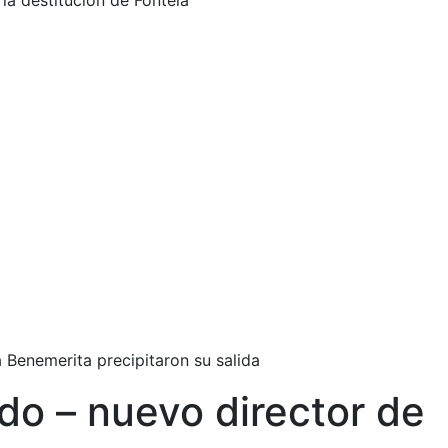
la destitución de Fontela
a Benemerita precipitaron su salida
do – nuevo director de