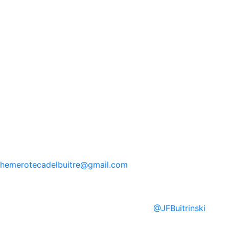
hemerotecadelbuitre
@gmail.com
@
JFBuitrinski