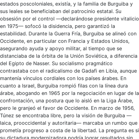
estados poscoloniales, existía, y la familia de Burguiba y
sus leales se beneficiaban del patrocinio estatal. Su
obsesión por el control —declarándose presidente vitalicio
en 1975— sofocó la disidencia, pero garantizó la
estabilidad. Durante la Guerra Fría, Burguiba se alineó con
Occidente, en particular con Francia y Estados Unidos,
asegurando ayuda y apoyo militar, al tiempo que se
distanciaba de la órbita de la Unión Soviética, a diferencia
del Egipto de Nasser. Su socialismo pragmático
contrastaba con el radicalismo de Gadafi en Libia, aunque
mantenía vínculos cordiales con los países árabes. En
cuanto a Israel, Burguiba rompió filas con la línea dura
árabe, abogando en 1965 por la negociación en lugar de la
confrontación, una postura que lo aisló en la Liga Árabe,
pero le granjeó el favor de Occidente. En marzo de 1956,
Túnez se encontraba libre, pero la visión de Burguiba —
laica, prooccidental y autoritaria— marcaba un rumbo que
prometía progreso a costa de la libertad. La pregunta es si
su dictadura modernizadora podría lograr resultados sin