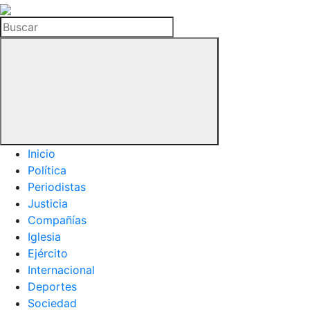
La
Hemeroteca
Buscar
del
Buitre
Inicio
Política
Periodistas
Justicia
Compañías
Iglesia
Ejército
Internacional
Deportes
Sociedad