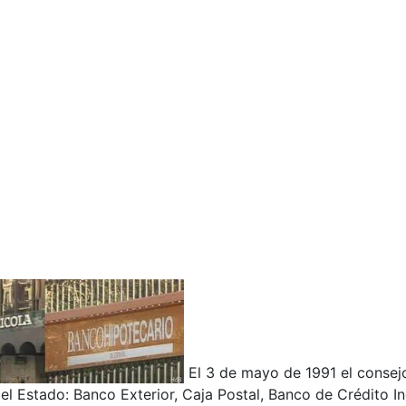
El 3 de mayo de 1991 el consej
el Estado: Banco Exterior, Caja Postal, Banco de Crédito I