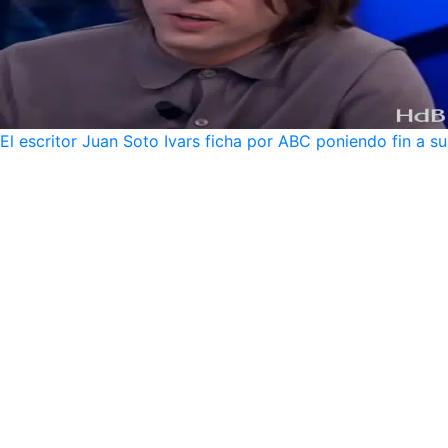
El escritor Juan Soto Ivars ficha por ABC poniendo fin a