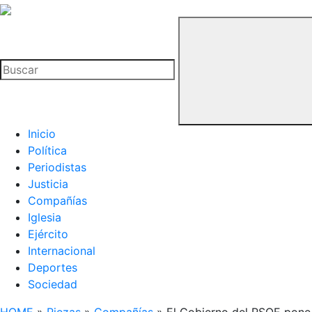
La
Hemeroteca
Buscar
del
Buitre
Inicio
Política
Periodistas
Justicia
Compañías
Iglesia
Ejército
Internacional
Deportes
Sociedad