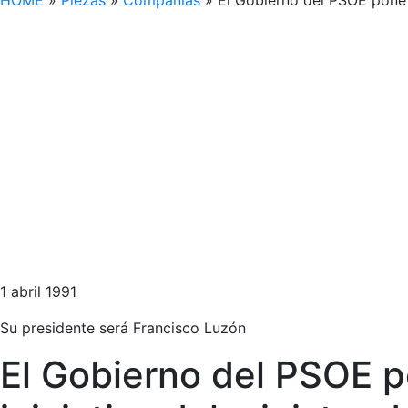
HOME
»
Piezas
»
Compañías
»
El Gobierno del PSOE pone 
1 abril 1991
Su presidente será Francisco Luzón
El Gobierno del PSOE p