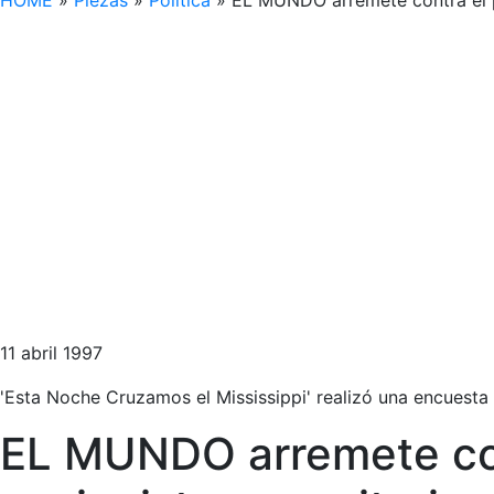
HOME
»
Piezas
»
Política
»
EL MUNDO arremete contra el p
11 abril 1997
'Esta Noche Cruzamos el Mississippi' realizó una encuesta 
EL MUNDO arremete con