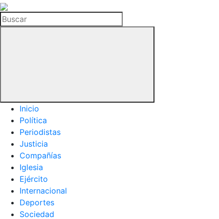
La
Hemeroteca
Buscar
del
Buitre
Inicio
Política
Periodistas
Justicia
Compañías
Iglesia
Ejército
Internacional
Deportes
Sociedad