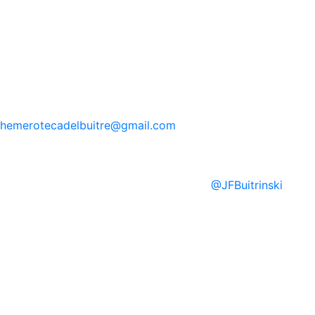
hemerotecadelbuitre
@gmail.com
@
JFBuitrinski