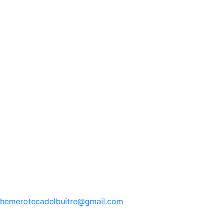
hemerotecadelbuitre
@gmail.com