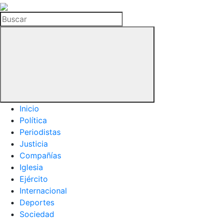
La
Hemeroteca
Buscar
del
Buitre
Inicio
Política
Periodistas
Justicia
Compañías
Iglesia
Ejército
Internacional
Deportes
Sociedad