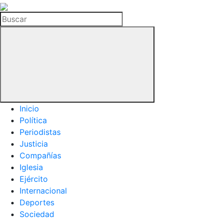
La
Hemeroteca
Buscar
del
Buitre
Inicio
Política
Periodistas
Justicia
Compañías
Iglesia
Ejército
Internacional
Deportes
Sociedad