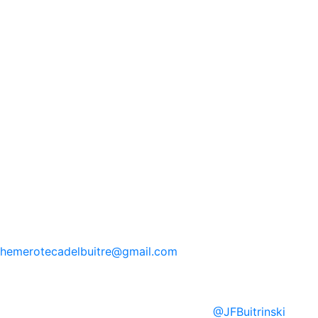
hemerotecadelbuitre
@gmail.com
@
JFBuitrinski