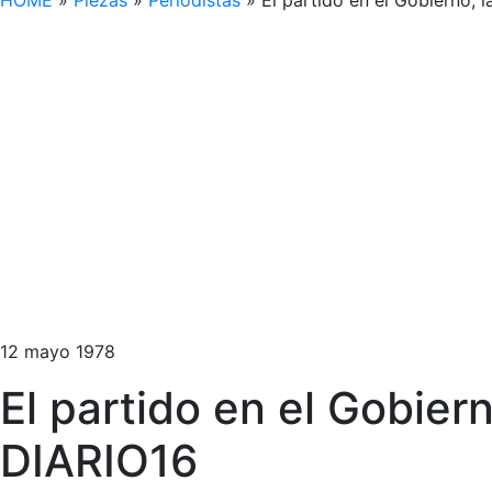
HOME
»
Piezas
»
Periodistas
»
El partido en el Gobierno,
12 mayo 1978
El partido en el Gobier
DIARIO16