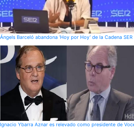
Ángels Barceló abandona ‘Hoy por Hoy’ de la Cadena SER po
Ignacio Ybarra Aznar es relevado como presidente de Voce