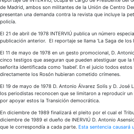
reportaje de INTERVIÚ, ocupa el cargo de Presidente del G
de Madrid, ambos son militantes de la Unión de Centro Dem
presentan una demanda contra la revista que incluye la peti
policía.
El 21 de abril de 1978 INTERVIÚ publica un número especial,
publicación anterior. El reportaje se llama ‘La Saga de lo
El 11 de mayo de 1978 en un gesto promocional, D. Antoni
cinco testigos que aseguran que pueden atestiguar que la fa
señorita identificada como ‘Isabel’. En el juicio todos es
directamente los Rosón hubieran cometido crímenes.
El 19 de mayo de 1978 D. Antonio Álvarez Solís y D. José L
los periodistas reconocen que se limitaron a reproducir u
por apoyar estos la Transición democrática.
En diciembre de 1989 finalizará el pleito por el cual el Tri
diciembre de 1989 el dueño de INERVIÚ D. Antonio Asensio 
que le correspondía a cada parte.
Esta sentencia causará u