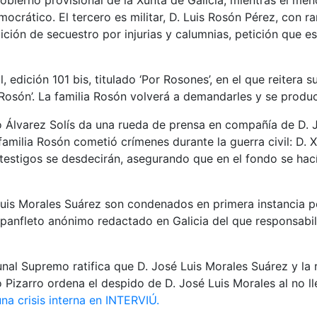
obierno provisional de la Xunta de Galicia, mientras el me
ocrático. El tercero es militar, D. Luis Rosón Pérez, con 
ción de secuestro por injurias y calumnias, petición que es
 edición 101 bis, titulado ‘Por Rosones’, en el que reitera
s Rosón’. La familia Rosón volverá a demandarles y se produ
o Álvarez Solís da una rueda de prensa en compañía de D. 
milia Rosón cometió crímenes durante la guerra civil: D. Xa
tos testigos se desdecirán, asegurando que en el fondo se h
uis Morales Suárez son condenados en primera instancia por 
n panfleto anónimo redactado en Galicia del que responsabi
bunal Supremo ratifica que D. José Luis Morales Suárez y la 
Pizarro ordena el despido de D. José Luis Morales al no l
na crisis interna en INTERVIÚ.