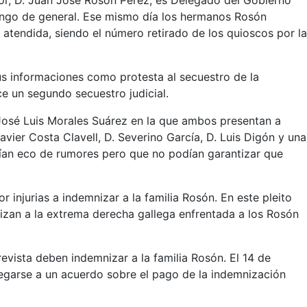
nor, D. Juan José Rosón Pérez, es Delegado del Gobierno
rango de general. Ese mismo día los hermanos Rosón
 atendida, siendo el número retirado de los quioscos por la
 sus informaciones como protesta al secuestro de la
ce un segundo secuestro judicial.
José Luis Morales Suárez en la que ambos presentan a
vier Costa Clavell, D. Severino García, D. Luis Digón y una
acían eco de rumores pero que no podían garantizar que
injurias a indemnizar a la familia Rosón. En este pleito
lizan a la extrema derecha gallega enfrentada a los Rosón
revista deben indemnizar a la familia Rosón. El 14 de
legarse a un acuerdo sobre el pago de la indemnización