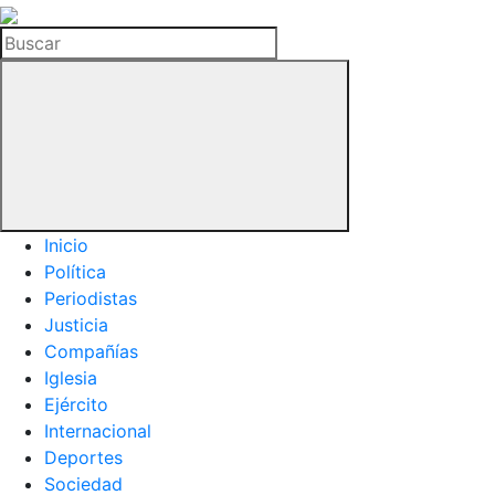
La
Hemeroteca
Buscar
del
Buitre
Inicio
Política
Periodistas
Justicia
Compañías
Iglesia
Ejército
Internacional
Deportes
Sociedad