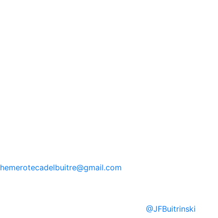
hemerotecadelbuitre
@gmail.com
@
JFBuitrinski