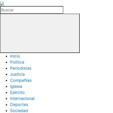
La
Hemeroteca
Buscar
del
Buitre
Inicio
Política
Periodistas
Justicia
Compañías
Iglesia
Ejército
Internacional
Deportes
Sociedad