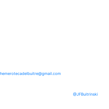
hemerotecadelbuitre
@gmail.com
@
JFBuitrinski