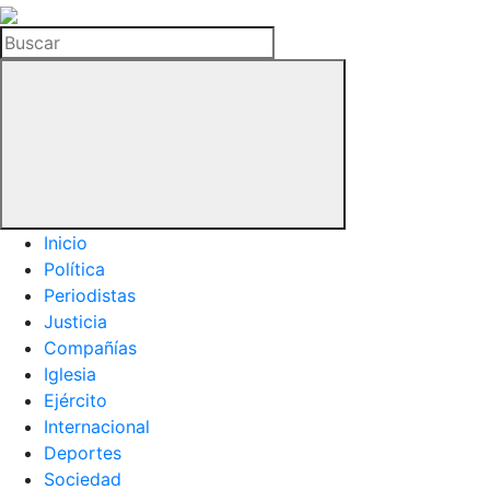
La
Hemeroteca
Buscar
del
Buitre
Inicio
Política
Periodistas
Justicia
Compañías
Iglesia
Ejército
Internacional
Deportes
Sociedad