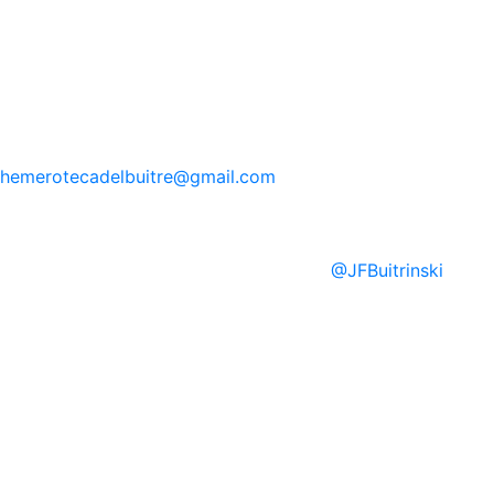
hemerotecadelbuitre
@gmail.com
@
JFBuitrinski