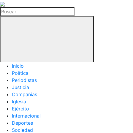
La
Hemeroteca
Buscar
del
Buitre
Inicio
Política
Periodistas
Justicia
Compañías
Iglesia
Ejército
Internacional
Deportes
Sociedad