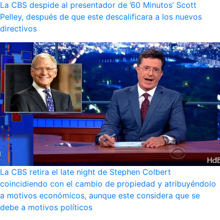
La CBS despide al presentador de ’60 Minutos’ Scott
Pelley, después de que este descalificara a los nuevos
directivos
La CBS retira el late night de Stephen Colbert
coincidiendo con el cambio de propiedad y atribuyéndolo
a motivos económicos, aunque este considera que se
debe a motivos políticos