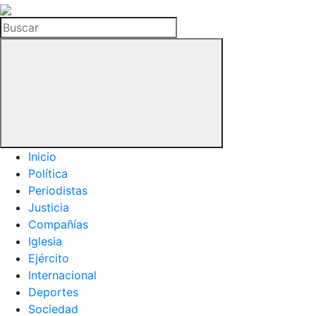
La
Hemeroteca
Buscar
del
Buitre
Inicio
Política
Periodistas
Justicia
Compañías
Iglesia
Ejército
Internacional
Deportes
Sociedad