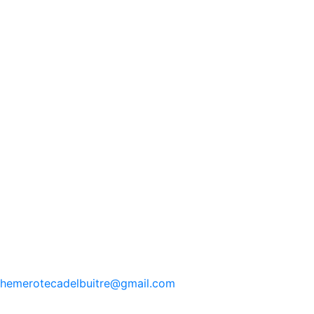
hemerotecadelbuitre
@gmail.com