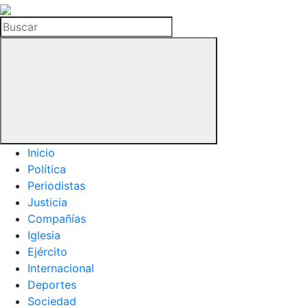
La
Hemeroteca
Buscar
del
Buitre
Inicio
Política
Periodistas
Justicia
Compañías
Iglesia
Ejército
Internacional
Deportes
Sociedad