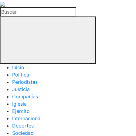
La
Hemeroteca
Buscar
del
Buitre
Inicio
Política
Periodistas
Justicia
Compañías
Iglesia
Ejército
Internacional
Deportes
Sociedad